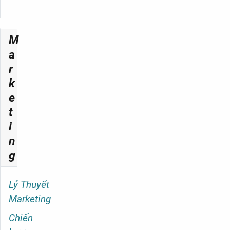
M
a
r
k
e
t
i
n
g
Lý Thuyết
Marketing
Chiến