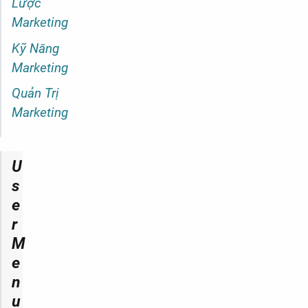
Lược
Marketing
Kỹ Năng
Marketing
Quản Trị
Marketing
U
s
e
r
M
e
n
u