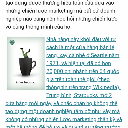
tạo dựng được thương hiệu toàn cầu dựa vào
những chiến lược marketing mà bất cứ doanh
nghiệp nào cũng nên học hỏi những chiến lược
vô cùng thông minh của họ.
Nhà hàng này khởi đầu với tư
cách là một cửa hàng bán lẻ
rang, xay cà phê ở Seattle năm
1971, và hiện tại đã có hơn
20,000 chi nhánh trên 64 quốc
gia trên toàn thế giới (theo
thông tin trên trang Wikipedia).
Trung bình, Starbucks mở 2
cửa hàng mỗi ngày, và chắc chắn họ không thể
tạo dựng một doanh nghiệp tầm cỡ như vậy mà
không có những chiến lược marketing thần kỳ và
một hệ thống để hỗ trợ và duy trì sự tăng trưởng.