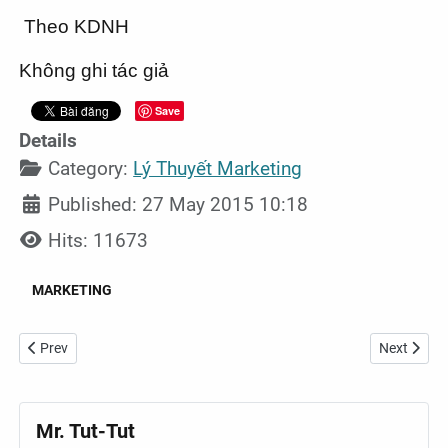
Theo KDNH
Không ghi tác giả
Save
Details
Category:
Lý Thuyết Marketing
Published: 27 May 2015 10:18
Hits: 11673
MARKETING
Previous article: Sales và Marketing: Vũ điệu không đồng bộ
Next articl
Prev
Next
Mr. Tut-Tut