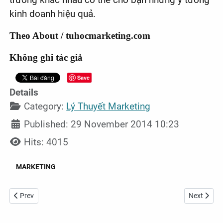
kinh doanh hiệu quả.
Theo About / tuhocmarketing.com
Không ghi tác giả
Save
Details
Category:
Lý Thuyết Marketing
Published: 29 November 2014 10:23
Hits: 4015
MARKETING
Previous article: [Infographic] So sánh SEO vs PPC
Next articl
Prev
Next