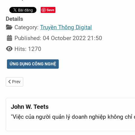
Save
Details
Category:
Truyền Thông Digital
Published: 04 October 2022 21:50
Hits: 1270
ỨNG DỤNG CÔNG NGHỆ
Previous article: Dự đoán quảng cáo thương mại điện tử cho năm 2
Prev
John W. Teets
"Việc của người quản lý doanh nghiệp không chỉ đ