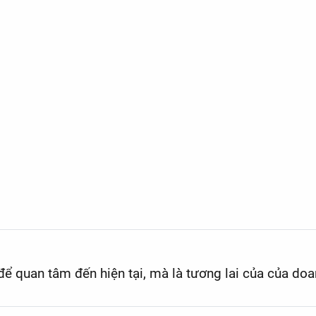
023
ể quan tâm đến hiện tại, mà là tương lai của của doa