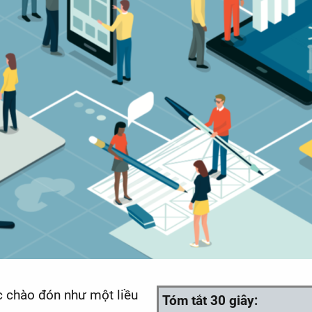
c chào đón như một liều
Tóm tắt 30 giây: