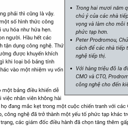
Trong hai mươi năm qu
g phải thì cũng là vậy.
chú ý của các nhà tiếp
một số hình thức công
vọng và làm cho môi t
ối ưu hóa như hứa hẹn.
phức tạp hơn.
con người. Hầu hết các
Peter Prodromou, Chủ
h tận dụng công nghệ. Thứ
cách để các nhà tiếp 
thường được khuyến khích
nghệ tiếp thị.
ì khi loại bỏ bảng tính
Với hàng triệu đô la 
 khác vào một nhiệm vụ vốn
CMO và CTO, Prodromou
công nghệ cho đến ki
 một bảng điều khiển dễ
i việc nhân viên không hài
, họ đang mắc kẹt trong một cuộc chiến tranh với cá
pháp, công nghệ đã trở thành một yếu tố phức tạp khác
ện trạng, các giám đốc điều hành đã chọn tăng thêm gấ