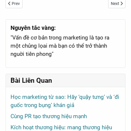
Previous article: Thế giới di động đóng cửa hệ thống AVAFashion s
Next articl
Prev
Next
Nguyên tắc vàng:
"Vấn đề cơ bản trong marketing là tạo ra
một chủng lọai mà bạn có thể trở thành
nguời tiên phong"
Bài Liên Quan
Học marketing từ sao: Hãy ‘quậy tưng’ và ‘đi
guốc trong bụng’ khán giả
Cùng PR tạo thương hiệu mạnh
Kích hoạt thương hiệu: mang thương hiệu