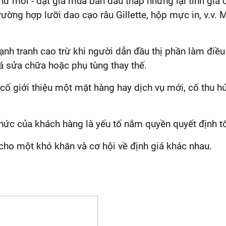
hử mồi - đặt giá mua ban đầu thấp nhưng lại tính giá 
ng hợp lưỡi dao cạo râu Gillette, hộp mực in, v.v. Mố
ạnh tranh cao trừ khi người dẫn đầu thị phần làm điều
á sửa chữa hoặc phụ tùng thay thế.
ố giới thiệu một mặt hàng hay dịch vụ mới, cố thu hú
thức của khách hàng là yếu tố nắm quyền quyết định tố
cho một khó khăn và cơ hội về định giá khác nhau.