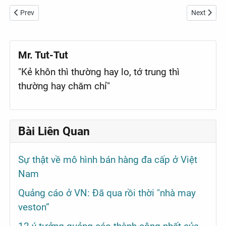
Previous article: Marketing: Bao nhiêu P mới đủ?
Next articl
Prev
Next
Mr. Tut-Tut
"Kẻ khôn thì thường hay lo, tớ trung thì
thường hay chăm chỉ"
Bài Liên Quan
Sự thật về mô hình bán hàng đa cấp ở Việt
Nam
Quảng cáo ở VN: Đã qua rồi thời "nhà may
veston”