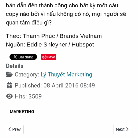
bản dẫn đến thành công cho bất kỳ một câu
copy nào bởi vì nếu không có nó, mọi người sẽ
quan tâm điều gì?
Theo: Thanh Phúc / Brands Vietnam
Nguồn: Eddie Shleyner / Hubspot
Save
Details
Category:
Lý Thuyết Marketing
Published: 08 April 2016 08:49
Hits: 3509
MARKETING
Previous article: 8 kỹ năng bắt buộc phải có khi làm Marketing Onlin
Next articl
Prev
Next