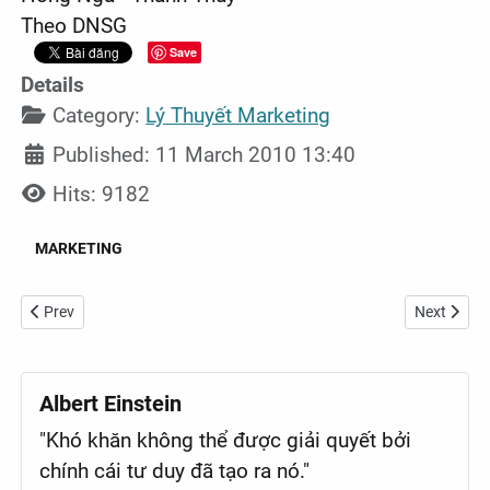
Theo DNSG
Save
Details
Category:
Lý Thuyết Marketing
Published: 11 March 2010 13:40
Hits: 9182
MARKETING
Previous article: Tiếp thị số và 5 phút với GS Quelch
Next artic
Prev
Next
Albert Einstein
"Khó khăn không thể được giải quyết bởi
chính cái tư duy đã tạo ra nó."