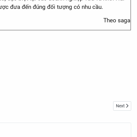
 được đưa đến đúng đối tượng có nhu cầu.
Theo saga
Next articl
Next