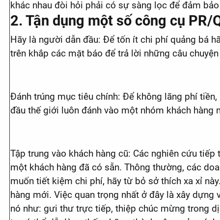
khác nhau đòi hỏi phải có sự sàng lọc để đảm bảo t
2. Tận dụng một số công cụ PR/Q
Hãy là người dẫn đầu: Để tốn ít chi phí quảng bá h
trên khắp các mặt báo để trả lời những câu chuyện
Đánh trúng mục tiêu chính: Để không lãng phí tiền
đầu thế giới luôn đánh vào một nhóm khách hàng mục 
Tập trung vào khách hàng cũ: Các nghiên cứu tiếp t
một khách hàng đã có sẵn. Thông thường, các doan
muốn tiết kiệm chi phí, hãy từ bỏ sở thích xa xỉ nà
hàng mới. Việc quan trọng nhất ở đây là xây dựng v
nó như: gưi thư trực tiếp, thiệp chúc mừng trong d