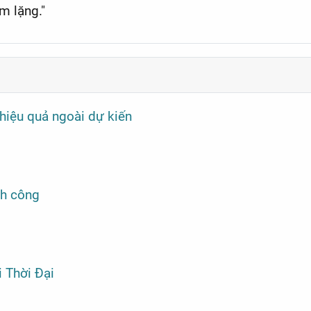
m lặng."
g hiệu quả ngoài dự kiến
nh công
i Thời Đại