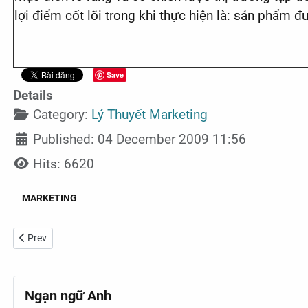
lợi điểm cốt lõi trong khi thực hiện là: sản phẩm 
Save
Details
Category:
Lý Thuyết Marketing
Published: 04 December 2009 11:56
Hits: 6620
MARKETING
Previous article: Nhận diện các hình thức “word of mouth”
Prev
Ngạn ngữ Anh