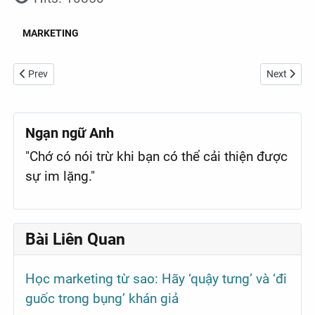
MARKETING
Previous article: Trình tự xử lý khiếu nại của khách hàng
Next article
Prev
Next
Ngạn ngữ Anh
"Chớ có nói trừ khi bạn có thể cải thiện được
sự im lặng."
Bài Liên Quan
Học marketing từ sao: Hãy ‘quậy tưng’ và ‘đi
guốc trong bụng’ khán giả