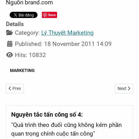
Nguồn brand.com
Save
Details
Category:
Lý Thuyết Marketing
Published: 18 November 2011 14:09
Hits: 10832
MARKETING
Previous article: PR đương đầu với khủng hoảng
Next articl
Prev
Next
Nguyên tắc tấn công số 4:
"Quá trình theo đuổi cũng không kém phần
quan trọng chính cuộc tấn công"