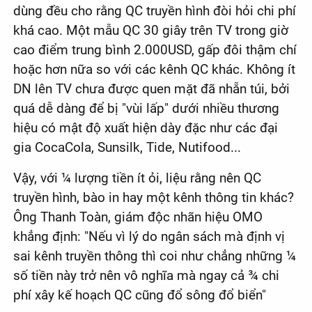
dùng đều cho rằng QC truyền hình đòi hỏi chi phí
khá cao. Một mẫu QC 30 giây trên TV trong giờ
cao điểm trung bình 2.000USD, gấp đôi thậm chí
hoặc hơn nữa so với các kênh QC khác. Không ít
DN lên TV chưa được quen mặt đã nhẵn túi, bởi
quá dễ dàng để bị "vùi lấp" dưới nhiều thương
hiệu có mật độ xuất hiện dày đặc như các đại
gia CocaCola, Sunsilk, Tide, Nutifood...
Vậy, với ¼ lượng tiền ít ỏi, liệu rằng nên QC
truyền hình, bào in hay một kênh thông tin khác?
Ông Thanh Toàn, giám độc nhãn hiệu OMO
khẳng định: "Nếu vì lý do ngân sách mà định vị
sai kênh truyền thông thì coi như chẳng những ¼
số tiền này trở nên vô nghĩa mà ngay cả ¾ chi
phí xây kế hoạch QC cũng đổ sông đổ biển"