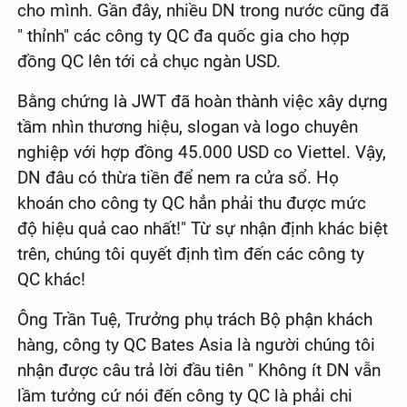
cho mình. Gần đây, nhiều DN trong nước cũng đã
" thỉnh" các công ty QC đa quốc gia cho hợp
đồng QC lên tới cả chục ngàn USD.
Bằng chứng là JWT đã hoàn thành việc xây dựng
tầm nhìn thương hiệu, slogan và logo chuyên
nghiệp với hợp đồng 45.000 USD co Viettel. Vậy,
DN đâu có thừa tiền để nem ra cửa sổ. Họ
khoán cho công ty QC hẳn phải thu được mức
độ hiệu quả cao nhất!" Từ sự nhận định khác biệt
trên, chúng tôi quyết định tìm đến các công ty
QC khác!
Ông Trần Tuệ, Trưởng phụ trách Bộ phận khách
hàng, công ty QC Bates Asia là người chúng tôi
nhận được câu trả lời đầu tiên " Không ít DN vẫn
lầm tưởng cứ nói đến công ty QC là phải chi