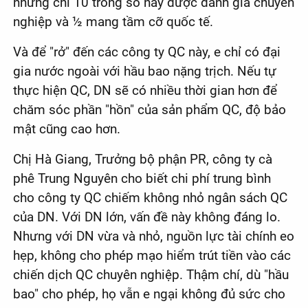
nhưng chỉ 10 trong số này được đánh giá chuyên
nghiệp và ½ mang tầm cỡ quốc tế.
Và để "rở" đến các công ty QC này, e chỉ có đại
gia nước ngoài với hầu bao nặng trịch. Nếu tự
thực hiện QC, DN sẽ có nhiều thời gian hơn để
chăm sóc phần "hồn" của sản phẩm QC, độ bảo
mật cũng cao hơn.
Chị Hà Giang, Trưởng bộ phận PR, công ty cà
phê Trung Nguyên cho biết chi phí trung bình
cho công ty QC chiếm không nhỏ ngân sách QC
của DN. Với DN lớn, vấn đề này không đáng lo.
Nhưng với DN vừa và nhỏ, nguồn lực tài chính eo
hẹp, không cho phép mạo hiểm trút tiền vào các
chiến dịch QC chuyên nghiệp. Thậm chí, dù "hầu
bao" cho phép, họ vẫn e ngại không đủ sức cho