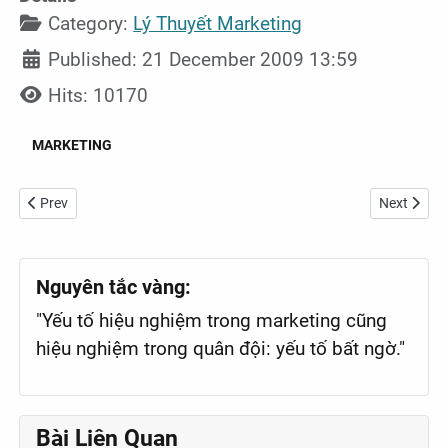
Category:
Lý Thuyết Marketing
Published: 21 December 2009 13:59
Hits: 10170
MARKETING
Previous article: 5 câu hỏi bạn cần đặt ra cho đối tác phát triển web
Next articl
Prev
Next
Nguyên tắc vàng:
"Yếu tố hiệu nghiệm trong marketing cũng
hiệu nghiệm trong quân đội: yếu tố bất ngờ."
Bài Liên Quan