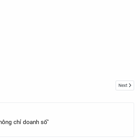
Next articl
Next
hông chỉ doanh số"