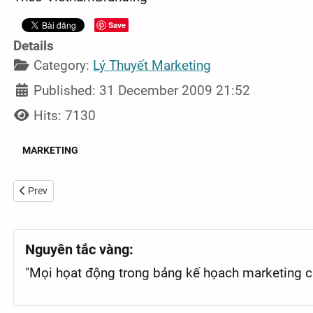
Save
Details
Category:
Lý Thuyết Marketing
Published: 31 December 2009 21:52
Hits: 7130
MARKETING
Previous article: Bảy sai lầm Marketing cần tránh trong ngày nghỉ lễ
Prev
Nguyên tắc vàng:
"Mọi họat động trong bảng kế họach marketing củ