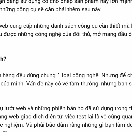
à bạn đang sử dụng có cho phép sản phẩm này lớn mạ
 những công cụ sẽ cần phải thêm sau này.
kế web cung cấp những danh sách công cụ cần thiết m
u được những công nghệ của đối thủ, mở mang đầu óc
nh?
ách hàng đều dùng chung 1 loại công nghệ. Nhưng để 
nh của mình. Vấn đề này có vẻ tầm thường, nhưng bạn s
ụ lướt web và những phiên bản họ đã sử dụng trong ti
ng web giao dịch điện tử, việc test lại là vô cùng q
hực nghiệm. Và phải bảo đảm rằng những gì bạn làm đ