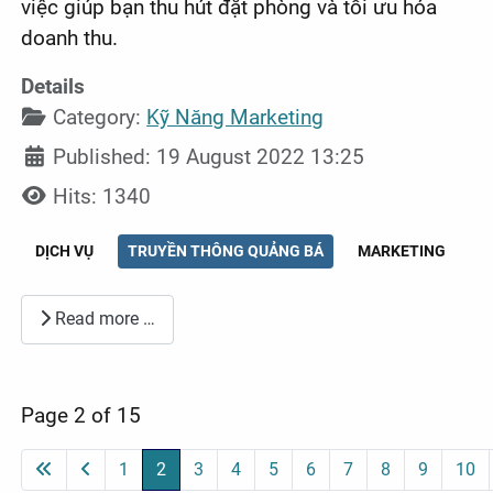
việc giúp bạn thu hút đặt phòng và tối ưu hóa
doanh thu.
Details
Category:
Kỹ Năng Marketing
Published: 19 August 2022 13:25
Hits: 1340
DỊCH VỤ
TRUYỀN THÔNG QUẢNG BÁ
MARKETING
Read more …
Page 2 of 15
1
2
3
4
5
6
7
8
9
10