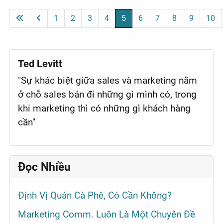
1
2
3
4
5
6
7
8
9
10
Ted Levitt
"Sự khác biệt giữa sales và marketing nằm
ở chỗ sales bán đi những gì mình có, trong
khi marketing thì có những gì khách hàng
cần"
Đọc Nhiều
Định Vị Quán Cà Phê, Có Cần Không?
Marketing Comm. Luôn Là Một Chuyên Đề