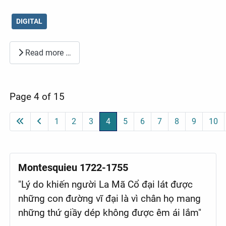
DIGITAL
Read more …
Page 4 of 15
1
2
3
4
5
6
7
8
9
10
Montesquieu 1722-1755
"Lý do khiến người La Mã Cổ đại lát được
những con đường vĩ đại là vì chân họ mang
những thứ giầy dép không được êm ái lắm"