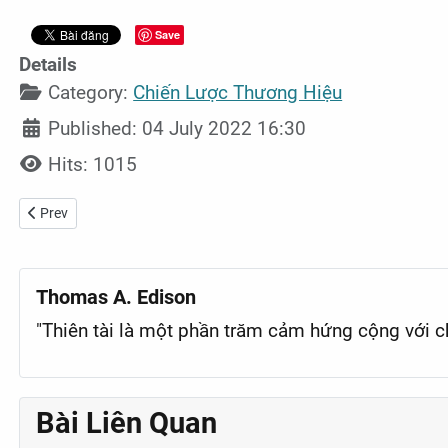
Save
Details
Category:
Chiến Lược Thương Hiệu
Published: 04 July 2022 16:30
Hits: 1015
Previous article: Burger King “đánh thức vị giác” thực khách với qu
Prev
Thomas A. Edison
"Thiên tài là một phần trăm cảm hứng cộng với c
Bài Liên Quan