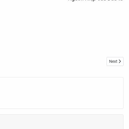
Next articl
Next