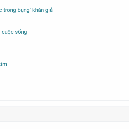
c trong bụng’ khán giả
i cuộc sống
tim