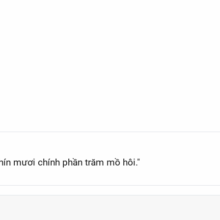
ảng cáo hấp dẫn
hín mươi chính phần trăm mồ hôi."