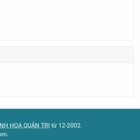
INH HOA QUẢN TRỊ
từ 12-2002.
com.