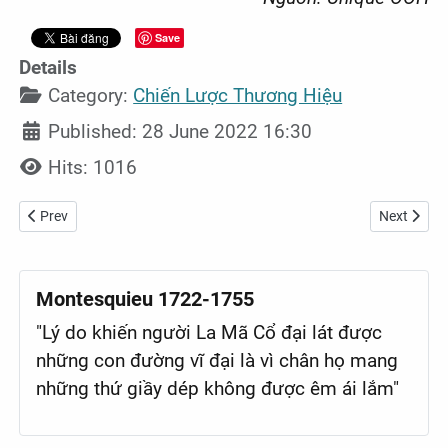
Save
Details
Category:
Chiến Lược Thương Hiệu
Published: 28 June 2022 16:30
Hits: 1016
Previous article: HAGL tham vọng mở 5.000 cửa hàng bán thịt heo v
Next articl
Prev
Next
Montesquieu 1722-1755
"Lý do khiến người La Mã Cổ đại lát được
những con đường vĩ đại là vì chân họ mang
những thứ giầy dép không được êm ái lắm"