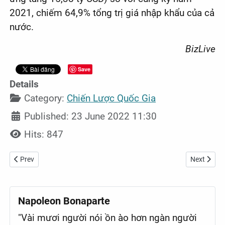
2021, chiếm 64,9% tổng trị giá nhập khẩu của cả
nước.
BizLive
Save
Details
Category:
Chiến Lược Quốc Gia
Published: 23 June 2022 11:30
Hits: 847
Previous article: Vốn đầu tư doanh nghiệp Việt ra nước ngoài tăng g
Next articl
Prev
Next
Napoleon Bonaparte
"Vài mươi người nói ồn ào hơn ngàn người