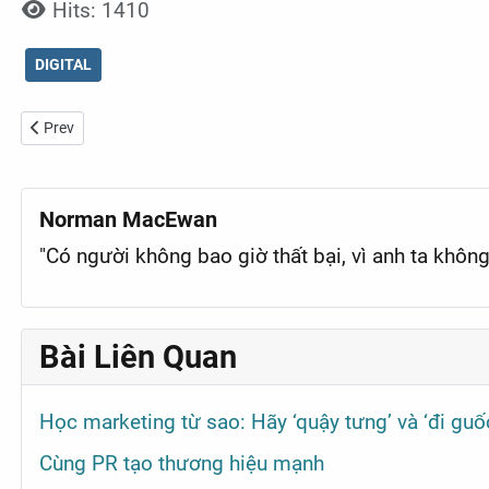
Hits: 1410
DIGITAL
Previous article: Dự báo xu hướng thị trường BĐS trong tình hình hiệ
Prev
Norman MacEwan
"Có người không bao giờ thất bại, vì anh ta không
Bài Liên Quan
Học marketing từ sao: Hãy ‘quậy tưng’ và ‘đi guố
Cùng PR tạo thương hiệu mạnh