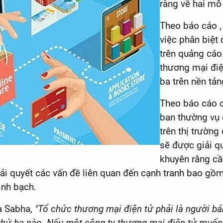
ràng về hai mô 
Theo báo cáo ,
việc phân biệt
trên quảng cáo
thương mại điệ
ba trên nền tản
Theo báo cáo c
ban thường vụ 
trên thị trườn
sẽ được giải q
khuyên rằng cầ
ải quyết các vấn đề liên quan đến cạnh tranh bao gồm c
inh bạch.
ya Sabha,
"Tổ chức thương mại điện tử phải là người bá
thứ ba nào. Nếu một công ty thương mại điện tử muốn