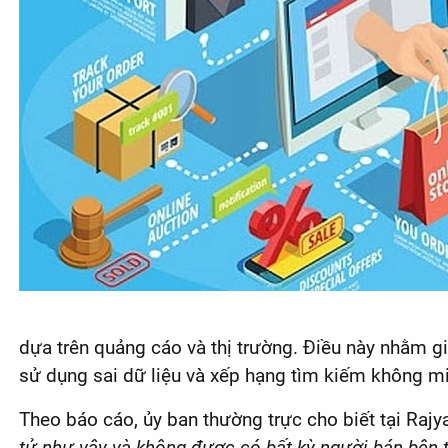
dựa trên quảng cáo và thị trường. Điều này nhằm gi
sử dụng sai dữ liệu và xếp hạng tìm kiếm không m
Theo báo cáo, ủy ban thường trực cho biết tại Raj
tử như vậy và không được có bất kỳ người bán bên 