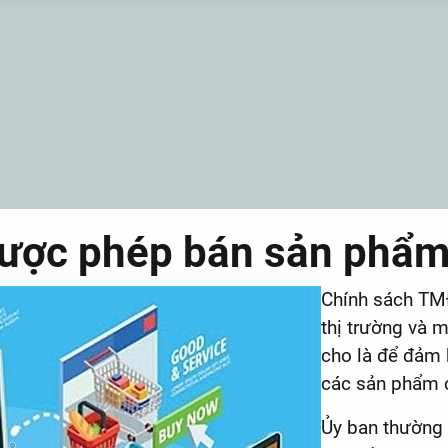
được phép bán sản phẩm
Chính sách TMĐ
thị trường và 
cho là để đảm 
các sản phẩm c
Ủy ban thường 