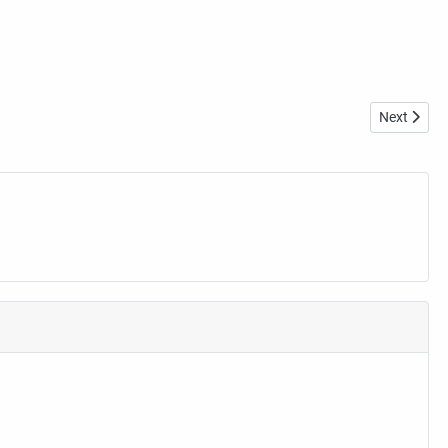
Next articl
Next