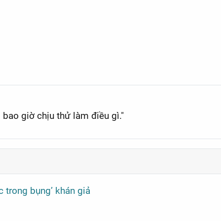
n nay có dễ?
 bao giờ chịu thử làm điều gì."
c trong bụng’ khán giả