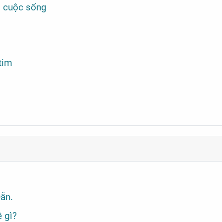
i cuộc sống
tim
ẫn.
 gì?