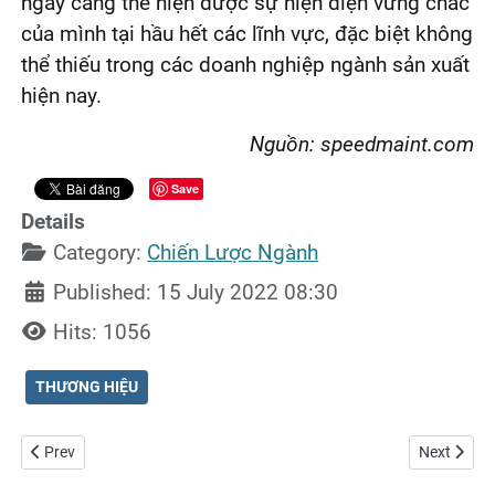
ngày càng thể hiện được sự hiện diện vững chắc
của mình tại hầu hết các lĩnh vực, đặc biệt không
thể thiếu trong các doanh nghiệp ngành sản xuất
hiện nay.
Nguồn: speedmaint.com
Save
Details
Category:
Chiến Lược Ngành
Published: 15 July 2022 08:30
Hits: 1056
THƯƠNG HIỆU
Previous article: Các chủ khách sạn được ưu tiên lợi nhuận trong ch
Next articl
Prev
Next