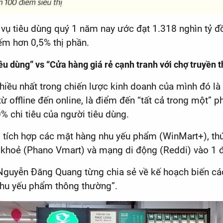
ụ tiêu dùng quý 1 năm nay ước đạt 1.318 nghìn tỷ 
m hơn 0,5% thị phần.
iêu dùng” vs “Cửa hàng giá rẻ cạnh tranh với chợ truyền 
iều nhất trong chiến lược kinh doanh của mình đó là 
 offline đến online, là điểm đến “tất cả trong một” ph
% chi tiêu của người tiêu dùng.
g tích hợp các mặt hàng nhu yếu phẩm (WinMart+), thứ
hoẻ (Phano Vmart) và mạng di động (Reddi) vào 1 đị
guyễn Đăng Quang từng chia sẻ về kế hoạch biến cá
nhu yếu phẩm thông thường”.