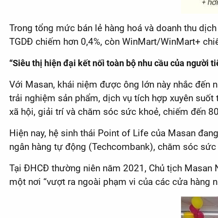
Trong tổng mức bán lẻ hàng hoá và doanh thu dịch v
TGDĐ chiếm hơn 0,4%, còn WinMart/WinMart+ chiế
“Siêu thị hiện đại kết nối toàn bộ nhu cầu của người t
Với Masan, khái niệm được ông lớn này nhắc đến nh
trải nghiệm sản phẩm, dịch vụ tích hợp xuyên suốt từ
xã hội, giải trí và chăm sóc sức khoẻ, chiếm đến 80
Hiện nay, hệ sinh thái Point of Life của Masan đan
ngân hàng tự động (Techcombank), chăm sóc sức k
Tại ĐHCĐ thường niên năm 2021, Chủ tịch Masan N
một nơi “vượt ra ngoài phạm vi của các cửa hàng 