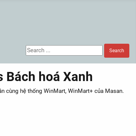
Search ...
Search
vs Bách hoá Xanh
 cân cùng hệ thống WinMart, WinMart+ của Masan.