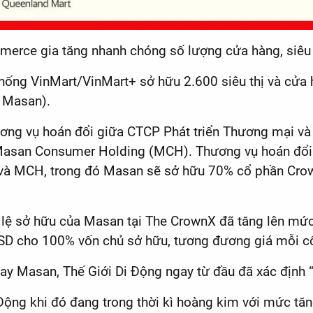
merce gia tăng nhanh chóng số lượng cửa hàng, siêu 
ống VinMart/VinMart+ sở hữu 2.600 siêu thị và cửa hà
o Masan).
hương vụ hoán đổi giữa CTCP Phát triển Thương mại 
 Masan Consumer Holding (MCH). Thương vụ hoán đổi
à MCH, trong đó Masan sẽ sở hữu 70% cổ phần Crown
 lệ sở hữu của Masan tại The CrownX đã tăng lên mứ
SD cho 100% vốn chủ sở hữu, tương đương giá mỗi cổ
ay Masan, Thế Giới Di Động ngay từ đầu đã xác định “
Động khi đó đang trong thời kì hoàng kim với mức tăng