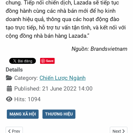
chung. Tiếp nối chiến dịch, Lazada sẽ tiếp tục
đồng hành cùng các nhà bán mới để họ kinh
doanh hiệu quả, thông qua các hoạt động đào
tạo trực tiếp, hỗ trợ tư vấn tận tình, và kết nối với
cộng đồng nhà bán hàng Lazada.”
Nguồn: Brandsvietnam
Save
Details
Category:
Chiến Lược Ngành
Published: 21 June 2022 14:00
Hits: 1094
MẠNG XÃ HỘI
THƯƠNG HIỆU
Previous article: So găng 2 đại gia bán lẻ WinMart/ WinMart+ vs Bá
Next articl
Prev
Next