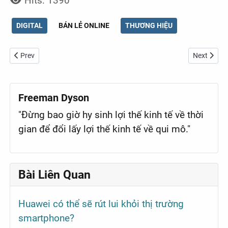
Hits: 1390
DIGITAL
BÁN LẺ ONLINE
THƯƠNG HIỆU
Previous article: Dụng nhân như dụng mộc - có chắc anh chị biết d
Next articl
Prev
Next
Freeman Dyson
"Đừng bao giờ hy sinh lợi thế kinh tế về thời
gian để đổi lấy lợi thế kinh tế về qui mô."
Bài Liên Quan
Huawei có thể sẽ rút lui khỏi thị trường
smartphone?