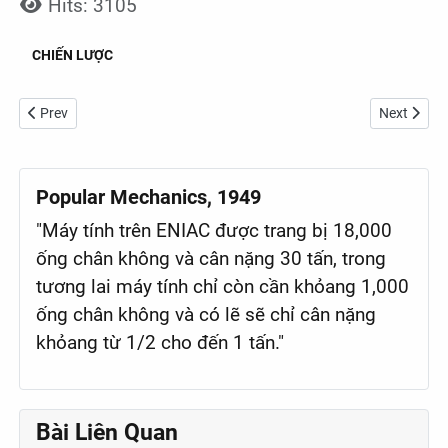
Hits: 3105
CHIẾN LƯỢC
Previous article: Chạy đua giành thị trường mì gói
Next artic
Prev
Next
Popular Mechanics, 1949
"Máy tính trên ENIAC được trang bị 18,000
ống chân không và cân nặng 30 tấn, trong
tương lai máy tính chỉ còn cần khỏang 1,000
ống chân không và có lẽ sẽ chỉ cân nặng
khỏang từ 1/2 cho đến 1 tấn."
Bài Liên Quan