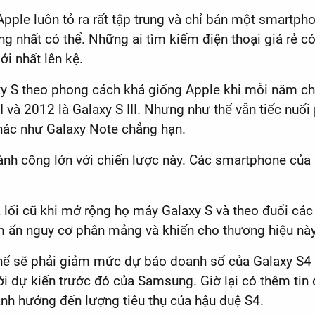
pple luôn tỏ ra rất tập trung và chỉ bán một smartp
ng nhất có thể. Những ai tìm kiếm điện thoại giá rẻ c
i nhất lên kệ.
xy S theo phong cách khá giống Apple khi mỗi năm ch
II và 2012 là Galaxy S III. Nhưng như thể vẫn tiếc nu
hác như Galaxy Note chẳng hạn.
ành công lớn với chiến lược này. Các smartphone của
lối cũ khi mở rộng họ máy Galaxy S và theo đuổi các t
m ẩn nguy cơ phân mảng và khiến cho thương hiệu này
 thể sẽ phải giảm mức dự báo doanh số của Galaxy S4
i dự kiến trước đó của Samsung. Giờ lại có thêm tin
nh hưởng đến lượng tiêu thụ của hậu duệ S4.