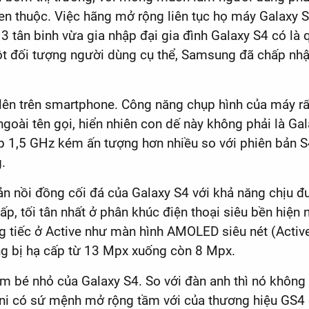
en thuộc. Việc hãng mở rộng liên tục họ máy Galaxy S
 3 tân binh vừa gia nhập đại gia đình Galaxy S4 có là
t đối tượng người dùng cụ thể, Samsung đã chấp nhận
lên trên smartphone. Công năng chụp hình của máy 
 ngoài tên gọi, hiển nhiên con dế này không phải là Ga
 kép 1,5 GHz kém ấn tượng hơn nhiều so với phiên bản
.
ản nồi đồng cối đá của Galaxy S4 với khả năng chịu 
p, tối tân nhất ở phân khúc điện thoại siêu bền hiện
tiếc ở Active như màn hình AMOLED siêu nét (Active c
g bị hạ cấp từ 13 Mpx xuống còn 8 Mpx.
em bé nhỏ của Galaxy S4. So với đàn anh thì nó không 
ni có sứ mệnh mở rộng tầm với của thương hiệu GS4 đ