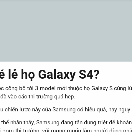
é lẻ họ Galaxy S4?
ệc công bố tới 3 model mới thuộc họ Galaxy S cùng lú
 đà vào các thị trường quá hẹp.
ệu chiến lược này của Samsung có hiệu quả, hay nguy c
 thể nhận thấy, Samsung đang tận dụng triệt để khoản
i bom thị trường, với mong muốn làm người dùng phâ