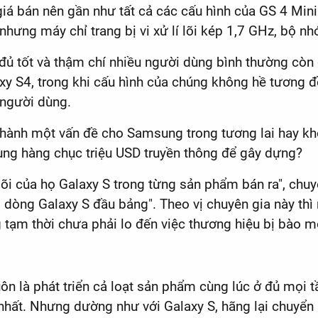
giá bán nên gần như tất cả các cấu hình của GS 4 Min
ưng máy chỉ trang bị vi xử lí lõi kép 1,7 GHz, bộ n
 đủ tốt và thậm chí nhiều người dùng bình thường cò
axy S4, trong khi cấu hình của chúng không hề tương đ
 người dùng.
trở thành một vấn đề cho Samsung trong tương lai hay 
ng hàng chục triệu USD truyền thông để gây dựng?
õi của họ Galaxy S trong từng sản phẩm bán ra", chuy
ho dòng Galaxy S đầu bảng". Theo vị chuyên gia này t
tạm thời chưa phải lo đến việc thương hiệu bị bào m
ôn là phát triển cả loạt sản phẩm cùng lúc ở đủ mọi t
hất. Nhưng dường như với Galaxy S, hãng lại chuyển 