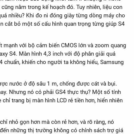
 cũng nằm trong kế hoạch đó. Tuy nhiên, liệu con
 quá nhiều? Khi đo ni đóng giày từng dòng máy cho
 cắt bỏ một số cấu hình quan trọng từng giúp S4
rất mạnh với bộ cảm biến CMOS lớn và zoom quang
laxy S4. Màn hình 4,3 inch với độ phân giải quá
 S4 chuẩn, khiến cho người ta không hiểu, Samsung
được nước ở độ sâu 1 m, chống được cát và bụi.
 nay. Nhưng nó có phải GS4 thực thụ? Một số tính
hỉ trang bị màn hình LCD rẻ tiền hơn, hiển nhiên
chỉ nhỏ gọn hơn mà còn rẻ hơn, và rõ ràng, nó
ến những thị trường không có chính sách trợ giá