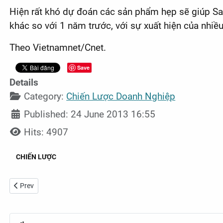
Hiện rất khó dự đoán các sản phẩm hẹp sẽ giúp Sa
khác so với 1 năm trước, với sự xuất hiện của nhi
Theo Vietnamnet/Cnet.
Save
Details
Category:
Chiến Lược Doanh Nghiệp
Published: 24 June 2013 16:55
Hits: 4907
CHIẾN LƯỢC
Previous article: Tiểu gia mì gói: Xấu phải biết phấn đấu
Prev