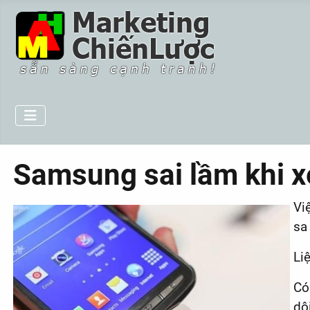
Samsung sai lầm khi x
Vi
sa
Li
Có
dộ