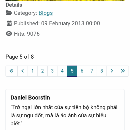
Details
Category:
Blogs
Published: 09 February 2013 00:00
Hits: 9076
Page 5 of 8
1
2
3
4
5
6
7
8
Daniel Boorstin
"Trở ngại lớn nhất của sự tiến bộ không phải
là sự ngu dốt, mà là ảo ảnh của sự hiểu
biết."