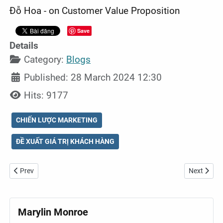
Đỗ Hoa - on Customer Value Proposition
Save
Details
Category:
Blogs
Published: 28 March 2024 12:30
Hits: 9177
CHIẾN LƯỢC MARKETING
ĐỀ XUẤT GIÁ TRỊ KHÁCH HÀNG
Previous article: Xu hướng tiếp thị nổi bật năm 2024
Next artic
Prev
Next
Marylin Monroe