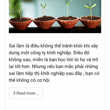
Sai lầm là điều không thể tránh khỏi khi xây
dựng một công ty khởi nghiệp. Điều đó
không sao, miễn là bạn học hỏi từ họ và trở
lại tốt hơn. Nhưng nếu bạn mắc phải những
sai lầm tiếp thị khởi nghiệp sau đây , bạn có
thể không có cơ hội
Read more …