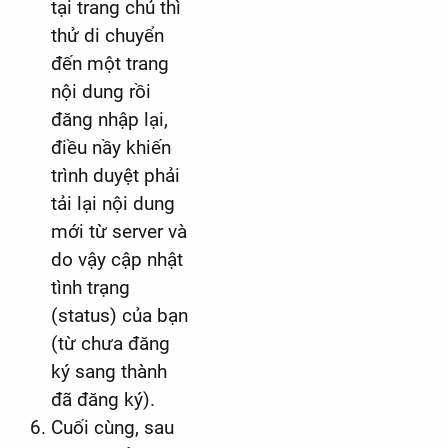
tại trang chủ thì
thử di chuyển
đến một trang
nội dung rồi
đăng nhập lại,
điều nầy khiến
trình duyệt phải
tải lại nội dung
mới từ server và
do vậy cập nhật
tình trạng
(status) của bạn
(từ chưa đăng
ký sang thành
đã đăng ký).
Cuối cùng, sau