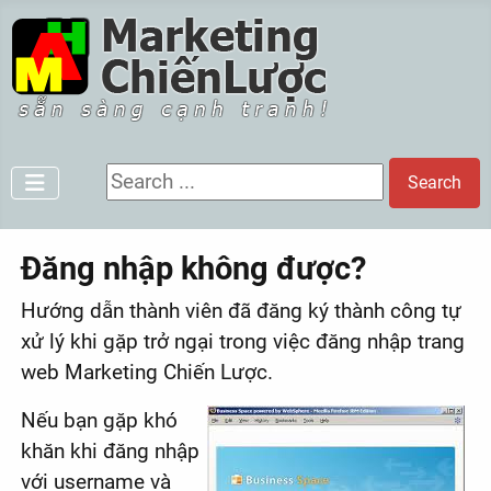
Search ...
Search
Đăng nhập không được?
Hướng dẫn thành viên đã đăng ký thành công tự
xử lý khi gặp trở ngại trong việc đăng nhập trang
web Marketing Chiến Lược.
Nếu bạn gặp khó
khăn khi đăng nhập
với username và