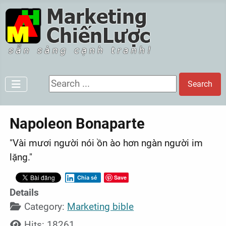
Search ...
Search
Napoleon Bonaparte
"Vài mươi người nói ồn ào hơn ngàn người im
lặng."
Save
Chia sẻ
Details
Category:
Marketing bible
Hits: 18261