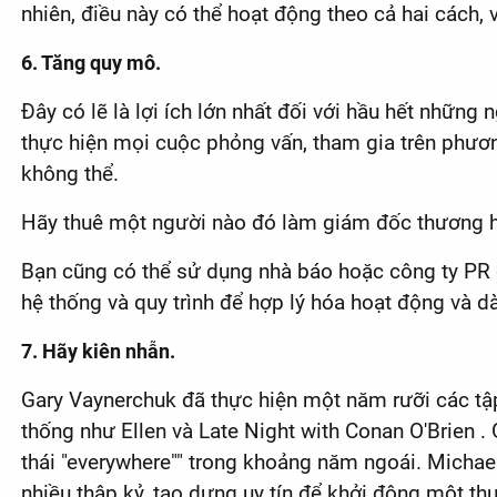
nhiên, điều này có thể hoạt động theo cả hai cách,
6. Tăng quy mô.
Đây có lẽ là lợi ích lớn nhất đối với hầu hết những 
thực hiện mọi cuộc phỏng vấn, tham gia trên phươn
không thể.
Hãy thuê một người nào đó làm giám đốc thương hiệ
Bạn cũng có thể sử dụng nhà báo hoặc công ty PR đ
hệ thống và quy trình để hợp lý hóa hoạt động và dà
7. Hãy kiên nhẫn.
Gary Vaynerchuk đã thực hiện một năm rưỡi các tập
thống như Ellen và Late Night with Conan O'Brien .
thái "everywhere"" trong khoảng năm ngoái. Micha
nhiều thập kỷ, tạo dựng uy tín để khởi động một th