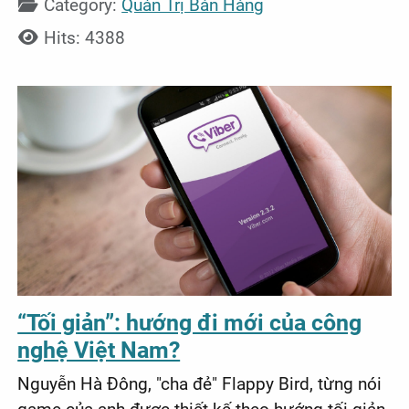
Category:
Quản Trị Bán Hàng
Hits: 4388
“Tối giản”: hướng đi mới của công
nghệ Việt Nam?
Nguyễn Hà Đông, "cha đẻ" Flappy Bird, từng nói